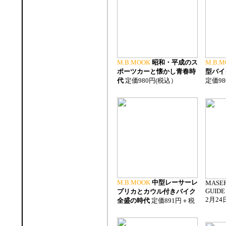
M.B.MOOK
昭和・平成のス
M.B.M
ポーツカーと懐かし青春時
型バイ
代
定価980円(税込）
定価98
M.B.MOOK
中型レーサーレ
MASER
GUIDE 
プリカとカウル付きバイク
2月24
全盛の時代
定価891円＋税