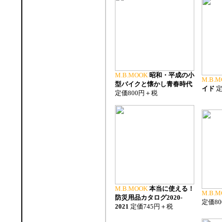
M.B.MOOK
昭和・平成の小
M.B.M
型バイクと懐かし青春時代
イド
定
定価800円＋税
M.B.MOOK
本当に使える！
M.B.M
防災用品カタログ2020-
定価8
2021
定価745円＋税