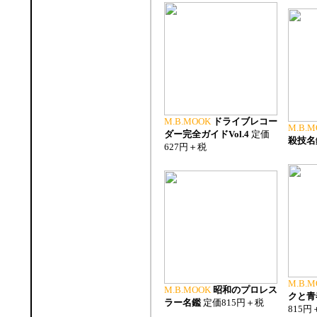
M.B.MOOK
ドライブレコー
M.B.M
ダー完全ガイドVol.4
定価
殺技名
627円＋税
M.B.M
M.B.MOOK
昭和のプロレス
クと青
ラー名鑑
定価815円＋税
815円