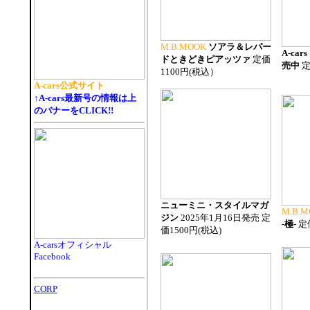
M.B.MOOK
ソアラ＆レパー
A-ca
ドときどきピアッツァ
定価
売中
定
1100円(税込）
A-cars公式サイト
↑A-cars最新号の情報は上
のバナーをCLICK!!
ニューミニ・スタイルマガ
M.B.M
ジン
2025年1月16日発売 定
-極-
定
価1500円(税込)
A-carsオフィシャル
Facebook
CORP